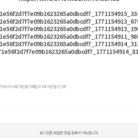
딸기마사지 #호치민딸기때밀이 #호치민딸기스파
로그인한 회원만 댓글 등록이 가능합니다.