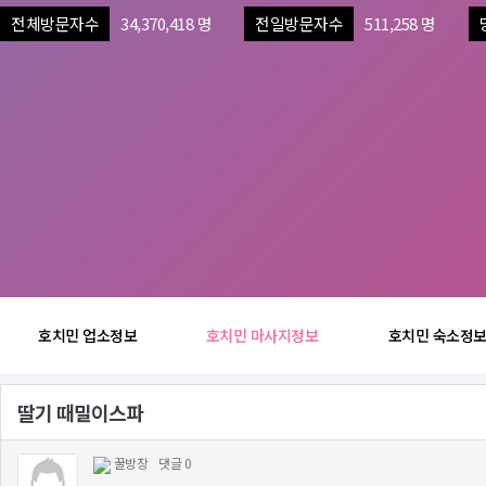
전체방문자수
34,370,418 명
전일방문자수
511,258 명
호치민 업소정보
호치민 마사지정보
호치민 숙소정
딸기 때밀이스파
꿀방장
댓글 0