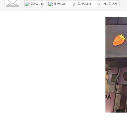
좋아요
110
팔로우
44
쪽지보내기
게시물보기