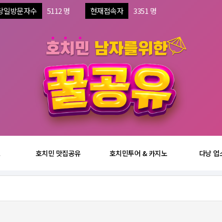
당일방문자수
5112 명
현재접속자
3351 명
보
호치민 맛집공유
호치민투어 & 카지노
다낭 업