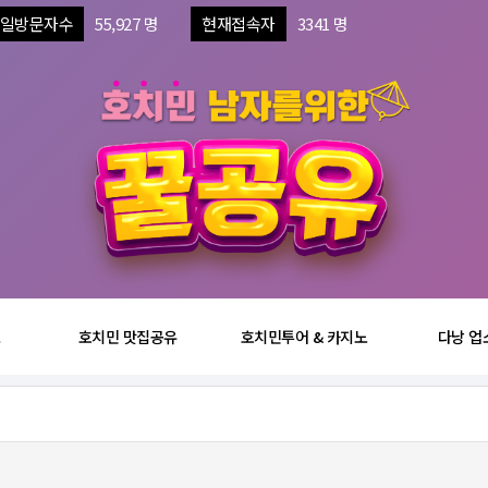
일방문자수
55,927 명
현재접속자
3341 명
보
호치민 맛집공유
호치민투어 & 카지노
다낭 업