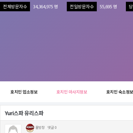
전체방문자수
34,364,975 명
전일방문자수
55,695 명
당
호치민 업소정보
호치민 마사지정보
호치민 숙소정
Yuri스파 유리스파
꿀방장
댓글 0