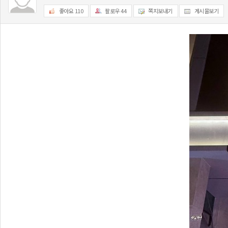
좋아요
110
팔로우
44
쪽지보내기
게시물보기