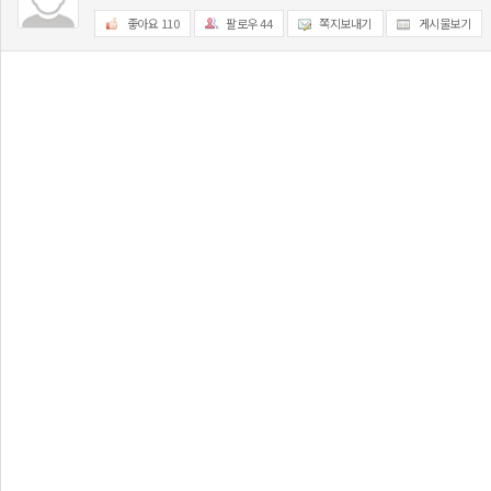
좋아요
110
팔로우
44
쪽지보내기
게시물보기