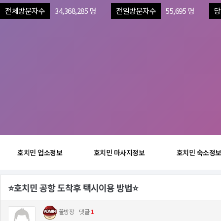
전체방문자수
34,368,285 명
전일방문자수
55,695 명
당
호치민 업소정보
호치민 마사지정보
호치민 숙소정
⭐️호치민 공항 도착후 택시이용 방법⭐️
꿀방장
댓글
1