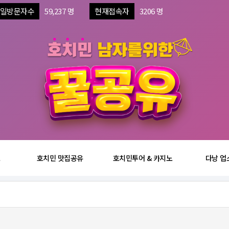
일방문자수
59,237 명
현재접속자
3206 명
보
호치민 맛집공유
호치민투어 & 카지노
다낭 업