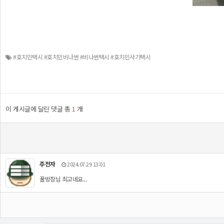
#호치민택시 #호치민비나썬 #비나썬택시 #호치민사기택시
이 게시글에 달린 댓글 총
1
개
주전자
2024.07.29 13:01
꿀방장님 최고네요...