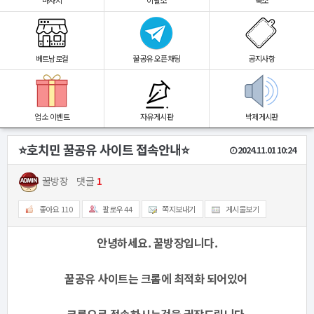
마사지
이발소
숙소
베트남로컬
꿀공유 오픈채팅
공지사항
업소 이벤트
자유게시판
박제게시판
⭐️호치민 꿀공유 사이트 접속안내⭐️
2024.11.01 10:24
꿀방장
댓글
1
좋아요
110
팔로우
44
쪽지보내기
게시물보기
안녕하세요. 꿀방장입니다.
꿀공유 사이트는 크롬에 최적화 되어있어