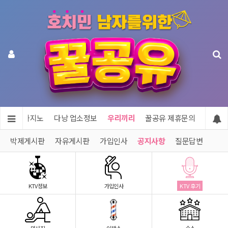
투어 & 카지노
다낭 업소정보
우리끼리
꿀공유 제휴문의
박제게시판
자유게시판
가입인사
공지사항
질문답변
KTV정보
가입인사
KTV 후기