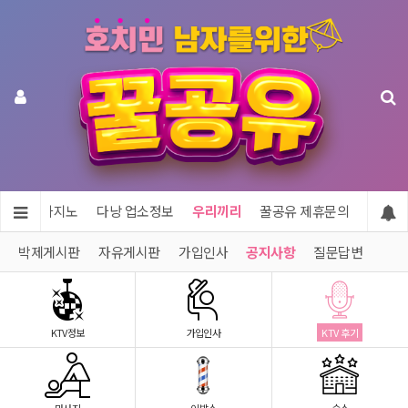
투어 & 카지노
다낭 업소정보
우리끼리
꿀공유 제휴문의
박제게시판
자유게시판
가입인사
공지사항
질문답변
KTV정보
가입인사
KTV 후기