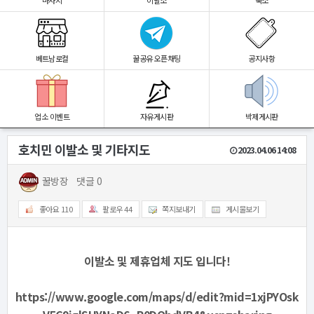
마사지
이발소
숙소
베트남로컬
꿀공유 오픈채팅
공지사항
업소 이벤트
자유게시판
박제게시판
호치민 이발소 및 기타지도
2023.04.06 14:08
꿀방장
댓글 0
좋아요
110
팔로우
44
쪽지보내기
게시물보기
이발소 및 제휴업체 지도 입니다!
https://www.google.com/maps/d/edit?mid=1xjPYOsk