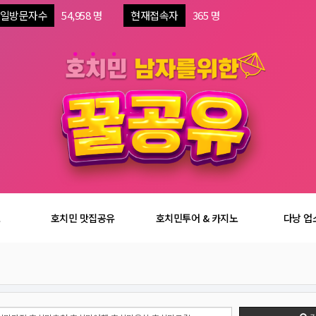
일방문자수
54,958 명
현재접속자
365 명
보
호치민 맛집공유
호치민투어 & 카지노
다낭 업