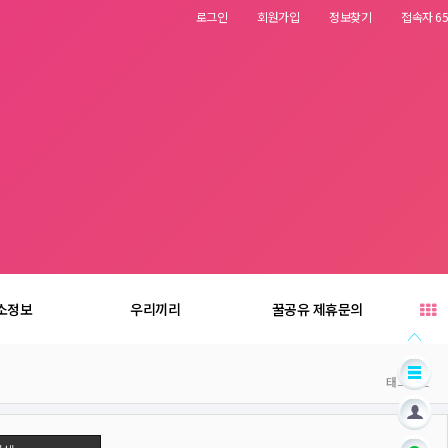
로그인
회원가입
정보찾기
접속자 65
소정보
우리끼리
꿀공유 제휴문의
태그박스