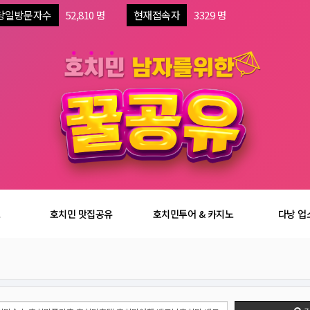
당일방문자수
52,810 명
현재접속자
3329 명
보
호치민 맛집공유
호치민투어 & 카지노
다낭 업