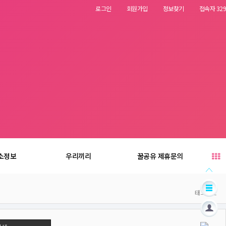
로그인
회원가입
정보찾기
접속자 329
소정보
우리끼리
꿀공유 제휴문의
태그박스