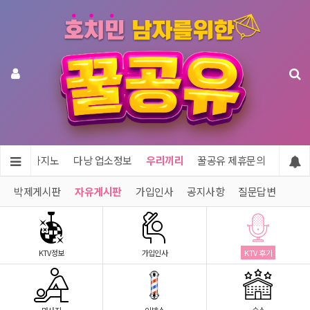
투어 & 카지노
다낭 업소정보
우리끼리
꿀공유 제휴문의
박제게시판
자유게시판
가입인사
공지사항
질문답변
KTV정보
가입인사
KTV 후기