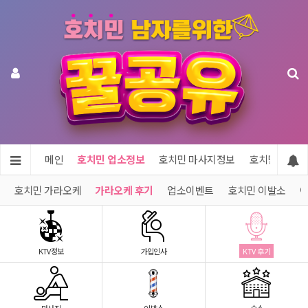
메인
호치민 업소정보
호치민 마사지정보
호치민 숙소정
호치민 가라오케
가라오케 후기
업소이벤트
호치민 이발소
이
KTV정보
가입인사
KTV 후기