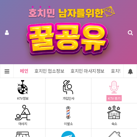
메인
호치민 업소정보
호치민 마사지정보
호치민 숙소정
KTV정보
가입인사
KTV 후기
마사지
이발소
숙소