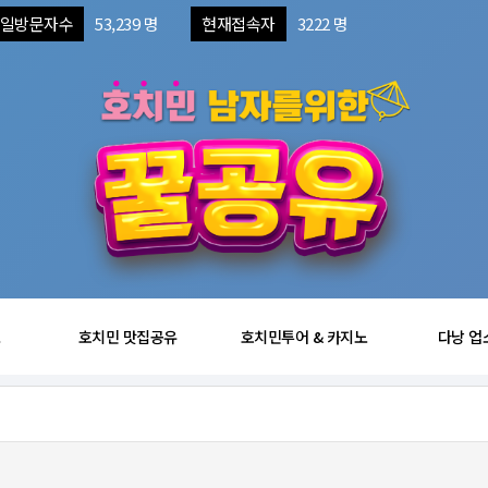
일방문자수
53,239 명
현재접속자
3222 명
보
호치민 맛집공유
호치민투어 & 카지노
다낭 업