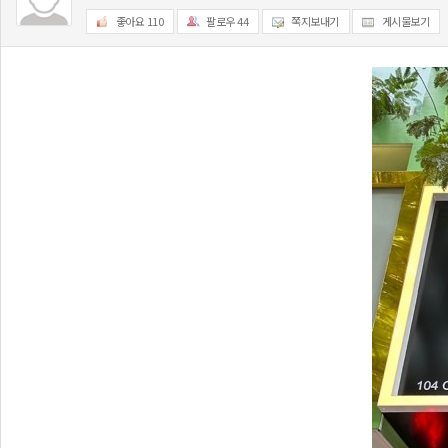
좋아요
110
팔로우
44
쪽지보내기
게시물보기