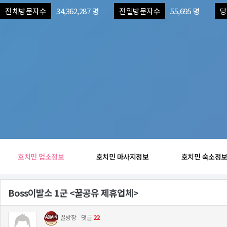
전체방문자수
34,362,287 명
전일방문자수
55,695 명
당
호치민 업소정보
호치민 마사지정보
호치민 숙소정
Boss이발소 1군 <꿀공유 제휴업체>
꿀방장
댓글
22