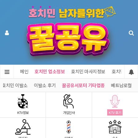
메인
호치민 업소정보
호치민 마사지정보
호치민 숙소정
호치민 이발소
이발소 후기
꿀공유서포터 기타업종
베트남로컬
KTV정보
가입인사
KTV 후기