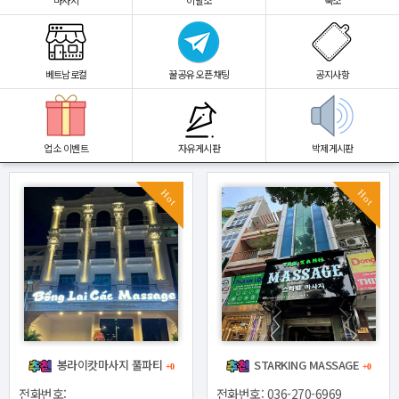
마사지
이발소
숙소
베트남로컬
꿀공유 오픈채팅
공지사항
업소 이벤트
자유게시판
박제게시판
Hot
Hot
봉라이캇마사지 풀파티
STARKING MASSAGE
+0
+0
전화번호:
전화번호: 036-270-6969