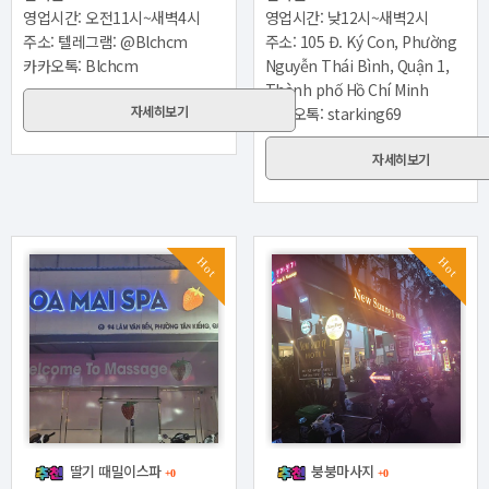
영업시간: 오전11시~새벽4시
영업시간: 낮12시~새벽2시
주소: 텔레그램: @Blchcm
주소: 105 Đ. Ký Con, Phường
카카오톡: Blchcm
Nguyễn Thái Bình, Quận 1,
Thành phố Hồ Chí Minh
자세히보기
카카오톡: starking69
자세히보기
Hot
Hot
딸기 때밀이스파
붕붕마사지
+0
+0