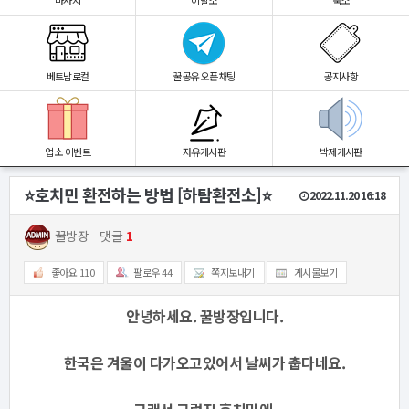
마사지
이발소
숙소
베트남로컬
꿀공유 오픈채팅
공지사항
업소 이벤트
자유게시판
박제게시판
⭐️호치민 환전하는 방법 [하탐환전소]⭐️
2022.11.20 16:18
꿀방장
댓글
1
좋아요
110
팔로우
44
쪽지보내기
게시물보기
안녕하세요. 꿀방장입니다.
한국은 겨울이 다가오고있어서 날씨가 춥다네요.