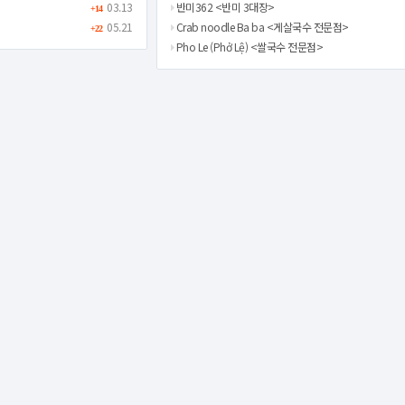
03.13
반미362 <반미 3대장>
+14
05.21
Crab noodle Ba ba <게살국수 전문점>
+22
Pho Le (Phở Lệ) <쌀국수 전문점>