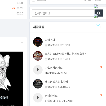
03.31
01.28
+20
02.10
+
새글알림
강남스파
+
꿀방장
08.02 19:58
호치민 OK전당포 <꿀공유 제휴업체>
꿀방장
07.31 17:13
가입인사남겨요
+1
lifee
07.26 21:58
베트남 호치민일자리
꿀방장
07.26 01:26
안녕하세요
+1
하루살이
07.21 22:00