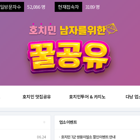
일방문자수
52,086 명
현재접속자
3189 명
보
호치민 맛집공유
호치민투어 & 카지노
다낭 업
+
업소이벤트
06.24
호치민 7군 쌍용이발소 할인이벤트 안내