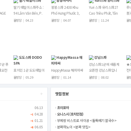
딸기 때밀이스파
붕붕마사지
Yuri스파 유리스파
딸기 때밀이스파주소 :
붕붕스파 2438 Khu
Yuri 스파 유리스파27
루
SAGE
94 Lâm Văn Bến, P.
Phố Hưng Phước 3,
Cao Triều Phát, Tân
흥)
민 핫플
Kiểng, Tân Quy, Quận
Tân Phong, Quận 7,
Phong, Quận 7,
2,
꿀방장
|
04.23
꿀방장
|
04.07
꿀방장
|
11.24
꿀
니
7, Thành phố Hồ Chí
Thành phố Hồ Chí
Thành phố Hồ Chí
Th
,
Minh시스템…
Minh시스템 및 이용…
Minh주소 링크 htt…
Mi
Thái
도도스파 DODO
HappyMassa 해
강남스파
SPA
피마싸
7군 푸
강남스파1군에 새롭게
★
내오전
호치민 1군 도도때밀이
HappyMassa 해피마싸
오픈한 강남스파입니
전
:00마
스파시스템 및 이용요금
1군호치민 부이비엔에
다.77 Đề Thám, Quận
치민
꿀방장
|
05.29
꿀방장
|
01.14
꿀방장
|
08.02
꿀
0 (새
은가게 메신저로 문의부
위치한 신규업장입니
1, Hồ Chí Minh영업시
벤
 및 이
탁드립니다!예약 및 문
다.17-19 Do Quang
간: 오전11시~새벽1시
마
+
의카카오톡
Dau, Pham Ngu Lao,
맛집정보
시스템 및 이용요…
입
dodospa79​텔레그
Quan 1,…
램:@dodospa369
06.13
초이포차
도…
04.28
오니스시 (호치민점)
+1
01.21
부메랑 비스트로 사이공 <돌뚝배기 쌀국수>
+1
06.05
분짜하노이 <분짜 맛집>
+8