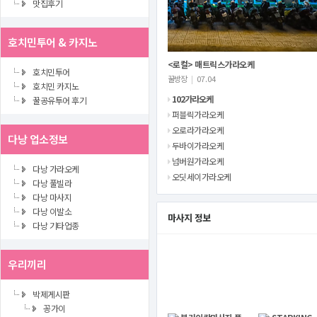
맛집후기
호치민투어 & 카지노
<로컬> 매트릭스가라오케
호치민투어
꿀방장
|
07.04
호치민 카지노
102가라오케
꿀공유투어 후기
퍼블릭가라오케
오로라가라오케
다낭 업소정보
두바이가라오케
넘버원가라오케
다낭 가라오케
오딧세이가라오케
다낭 풀빌라
다낭 마사지
다낭 이발소
마사지 정보
다낭 기타업종
우리끼리
박제게시판
꽁가이