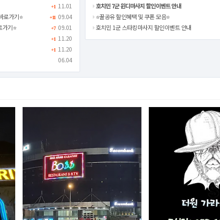
11.01
호치민 7군 윈디마사지 할인이벤트 안내
+1
바로가기⭐️
09.04
⭐️꿀공유 할인혜택 및 쿠폰 모음⭐️
+11
로가기⭐️
09.01
호치민 1군 스타킹마사지 할인이벤트 안내
+7
11.20
+1
11.20
+1
06.04