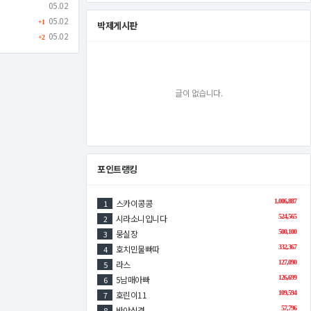
05.02
05.02
+1
박제게시판
05.02
+2
글이 없습니다.
포인트랭킹
스카이콩콩
1,006,887
1
시라소니입니다
524,565
2
뭉실장
500,100
3
호치민물빠따
332,367
4
라스
127,090
5
5남매아빠
126,699
6
호린이11
109,594
7
반야심경
57,796
8