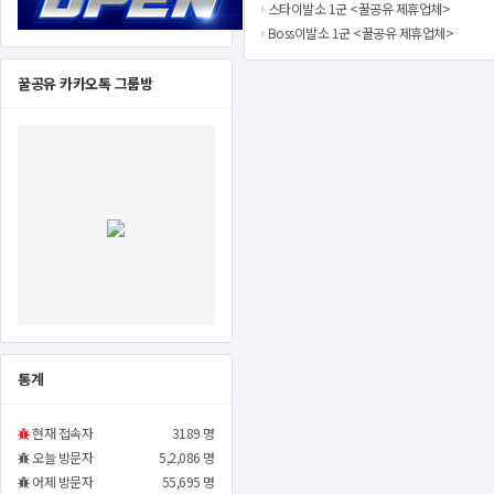
스타이발소 1군 <꿀공유 제휴업체>
Boss이발소 1군 <꿀공유 제휴업체>
꿀공유 카카오톡 그룹방
통계
현재 접속자
3189 명
오늘 방문자
5,2,086 명
어제 방문자
55,695 명