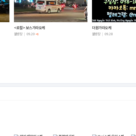
<로컬> 보스가라오케
더원가라오케
꿀방장
|
09.20
꿀방장
|
09.28
+1