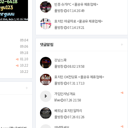
빈증 슈가PC <꿀공유 제휴업체>
꿀방장
07.14 20:49
호치민 마운자로 <꿀공유 제휴업체>
꿀방장
07.14 19:21
09.04
+
댓글알림
09.06
09.18
01.10
강남스파
+1
10.22
꿀방장
08.02 19:58
+1
10.22
호치민 OK전당포 <꿀공유 제휴업체>
꿀방장
07.31 17:13
+
가입인사남겨요
+1
lifee
07.26 21:58
베트남 호치민일자리
꿀방장
07.26 01:26
안녕하세요
+1