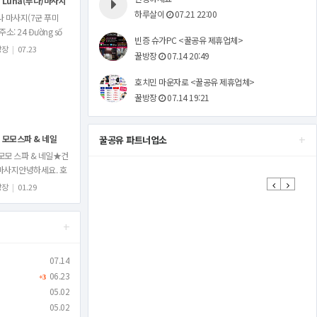
Luna(루나)마사지
하루살이
07.21 22:00
나 마사지(7군 푸미
주소: 24 Đường số
빈증 슈가PC <꿀공유 제휴업체>
 Tân Phong, Quận 7,
방장
|
07.23
꿀방장
07.14 20:49
ành phố Hồ Chí
nh 한국식 때밀…
호치민 마운자로 <꿀공유 제휴업체>
꿀방장
07.14 19:21
+
모모스파 & 네일
꿀공유 파트너업소
모모 스파 & 네일★건
마사지안녕하세요. 호
 No.1등마사지.1군
Previous
Next
방장
|
01.29
탄시장옆에 있는 건전
사지모모스파&네일
+
니다.전직원 물리…
07.14
06.23
+3
05.02
05.02