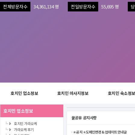
전체방문자수
34,361,134 명
전일방문자수
55,695 명
당
호치민 업소정보
호치민 마사지정보
호치민 숙소정
호치민 업소정보
꿀공유 공지사항
호치민 가라오케
가라오케 후기
⭐️ 공 지 ⭐️ 도메인변경 & 업데이트 안내글