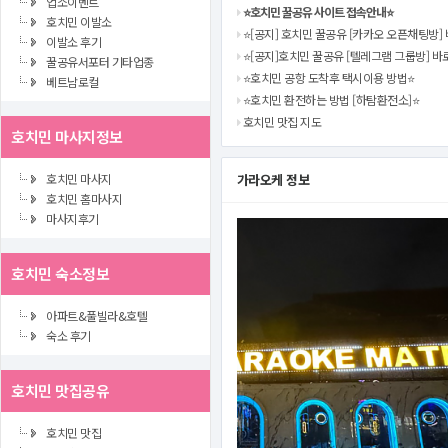
업소이벤트
⭐️호치민 꿀공유 사이트 접속안내⭐️
호치민 이발소
⭐️[공지] 호치민 꿀공유 [카카오 오픈채팅방] 
이발소 후기
⭐️[공지]호치민 꿀공유 [텔레그램 그룹방] 바
꿀공유서포터 기타업종
⭐️호치민 공항 도착후 택시이용 방법⭐️
베트남로컬
⭐️호치민 환전하는 방법 [하탐환전소]⭐️
호치민 맛집 지도
호치민 마사지정보
호치민 마사지
가라오케 정보
호치민 홈마사지
마사지후기
호치민 숙소정보
아파트&풀빌라&호텔
숙소 후기
호치민 맛집공유
호치민 맛집