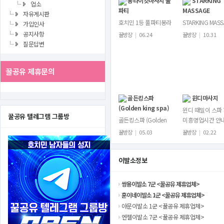
봉라이캇마사지 풀
STARKING
업소
파티
MASSAGE
자유게시판
호치민 1등 풀파티봉라
STARKING MAS
가입인사
이캇마사지 Bồng Lai
BY 딸기 1군호치
공지사항
꿀방장
|
06.24
꿀방장
|
10.31
Các재정비후 영업시작
레이스 스타킹입
질문답변
했습니다.한번 방문하시
다!105 Đ. Ký Con
면 재방문률100%현장
Phường Nguyễn 
꿀공유 제휴문의
실물ㅊㅇㅅ사진불가X예
Bình…
약풀이 자주…
골든킹스파
윈디마사지
(Golden king spa)
윈디 때밀이 스파 
꿀공유 텔레그램 그룹방
골든킹스파 (Golden
미흥영업시간 안
king spa)호치민에서 최
09:00 ~ 새벽 03
꿀방장
|
05.03
꿀방장
|
02.22
근 오픈한 이색적인 마사
지막타임 : 밤 00:3
지 스파가 있습니다.바로
벽 3시마감)시스템
골든킹스파(Golden
이발소정보
용요금은가게…
king spa)입…
쌍용이발소 7군 <꿀공유 제휴업체>
훈이네이발소 1군 <꿀공유 제휴업체>
아문이발소 1군 <꿀공유 제휴업체>
엔젤이발소 7군 <꿀공유 제휴업체>