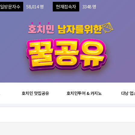
일방문자수
58,014 명
현재접속자
3348 명
보
호치민 맛집공유
호치민투어 & 카지노
다낭 업