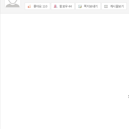
좋아요
110
팔로우
44
쪽지보내기
게시물보기