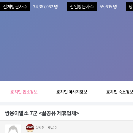
전체방문자수
34,367,062 명
전일방문자수
55,695 명
당
호치민 업소정보
호치민 마사지정보
호치민 숙소정
쌍용이발소 7군 <꿀공유 제휴업체>
꿀방장
댓글 0