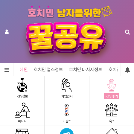
메인
호치민 업소정보
호치민 마사지정보
호치민 숙소정
KTV정보
가입인사
KTV 후기
마사지
이발소
숙소